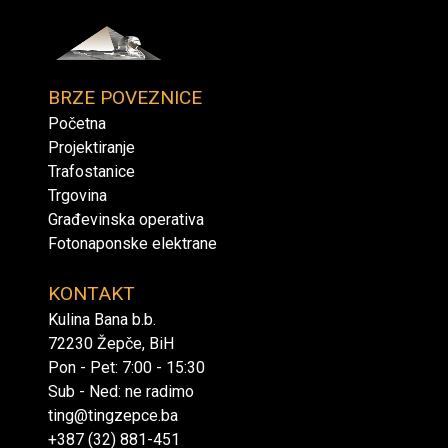
TING
d.o.o.
BRZE POVEZNICE
Početna
Projektiranje
Trafostanice
Trgovina
Građevinska operativa
Fotonaponske elektrane
KONTAKT
Kulina Bana b.b.
72230 Žepče, BiH
Pon - Pet: 7:00 - 15:30
Sub - Ned: ne radimo
ting@tingzepce.ba
+387 (32) 881-451